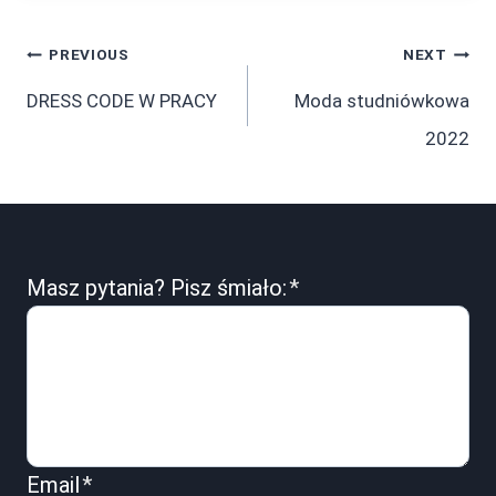
Post
PREVIOUS
NEXT
navigation
DRESS CODE W PRACY
Moda studniówkowa
2022
Masz pytania? Pisz śmiało:
*
Email
*