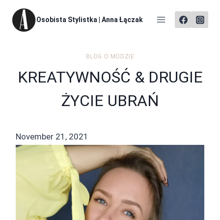
Skip
Osobista Stylistka | Anna Łączak
to
content
BLOG O MODZIE
KREATYWNOŚĆ & DRUGIE
ŻYCIE UBRAŃ
November 21, 2021