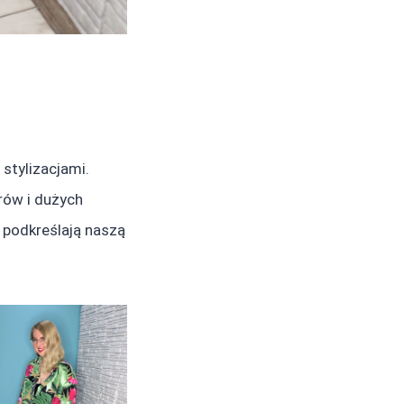
stylizacjami.
rów i dużych
 podkreślają naszą
y.