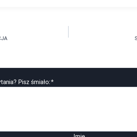
CJA
S
tania? Pisz śmiało:
*
Imię