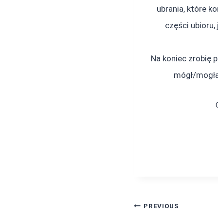
ubrania, które k
części ubioru,
Na koniec zrobię 
mógł/mogła 
Post
PREVIOUS