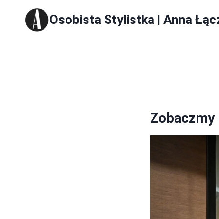
Skip
Osobista Stylistka | Anna Łąc
to
content
Zobaczmy c