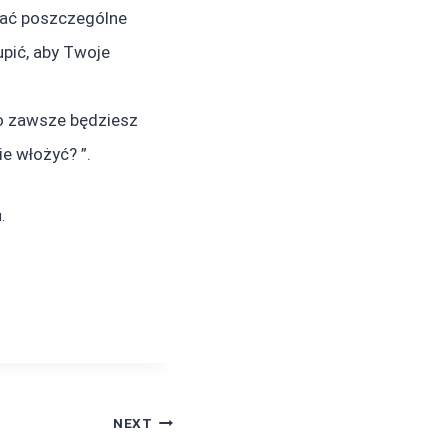
wiać poszczególne
upić, aby Twoje
go zawsze będziesz
e włożyć? ”.
.
NEXT