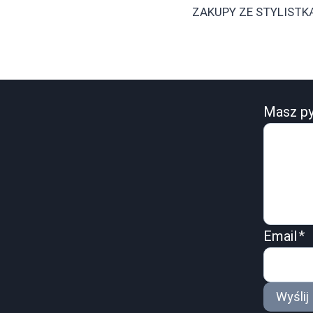
navigation
ZAKUPY ZE STYLISTK
Masz py
Email
*
Wyślij