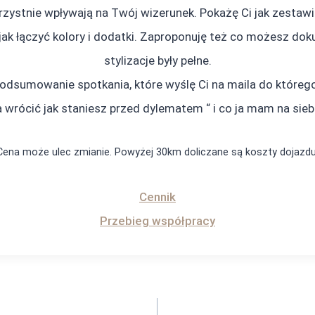
orzystnie wpływają na Twój wizerunek. Pokażę Ci jak zesta
 jak łączyć kolory i dodatki. Zaproponuję też co możesz dok
stylizacje były pełne.
podsumowanie spotkania, które wyślę Ci na maila do które
wrócić jak staniesz przed dylematem “ i co ja mam na siebi
Cena może ulec zmianie. Powyżej 30km doliczane są koszty dojazdu
Cennik
Przebieg współpracy