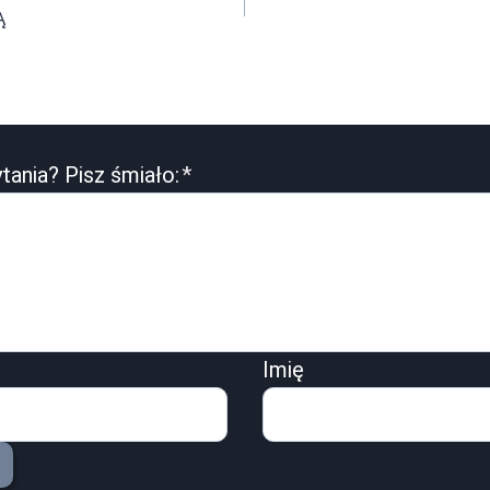
Ą
tania? Pisz śmiało:
*
Imię