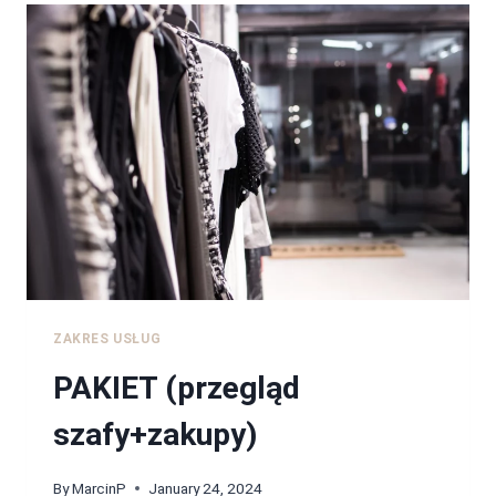
ZAKRES USŁUG
PAKIET (przegląd
szafy+zakupy)
By
MarcinP
January 24, 2024